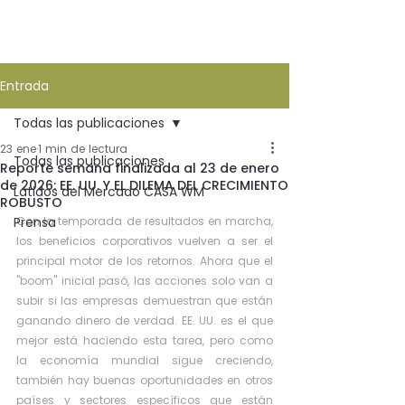
Entrada
Todas las publicaciones
23 ene
1 min de lectura
Todas las publicaciones
Reporte semana finalizada al 23 de enero
de 2026: EE. UU. Y EL DILEMA DEL CRECIMIENTO
Latidos del Mercado CASA WM
ROBUSTO
Prensa
Con la temporada de resultados en marcha, 
los beneficios corporativos vuelven a ser el 
principal motor de los retornos. Ahora que el 
"boom" inicial pasó, las acciones solo van a 
subir si las empresas demuestran que están 
ganando dinero de verdad. EE. UU. es el que 
mejor está haciendo esta tarea, pero como 
la economía mundial sigue creciendo, 
también hay buenas oportunidades en otros 
países y sectores específicos que están 