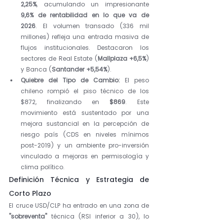
2,25%
, acumulando un impresionante 
9,6% de rentabilidad en lo que va de 
2026
. El volumen transado (336 mil 
millones) refleja una entrada masiva de 
flujos institucionales. Destacaron los 
sectores de Real Estate (
Mallplaza +6,5%
) 
y Banca (
Santander +5,54%
).
Quiebre del Tipo de Cambio:
 El peso 
chileno rompió el piso técnico de los 
$872, finalizando en 
$869
. Este 
movimiento está sustentado por una 
mejora sustancial en la percepción de 
riesgo país (CDS en niveles mínimos 
post-2019) y un ambiente pro-inversión 
vinculado a mejoras en permisología y 
clima político.
Definición Técnica y Estrategia de 
Corto Plazo
El cruce USD/CLP ha entrado en una zona de 
"sobreventa"
 técnica (RSI inferior a 30), lo 