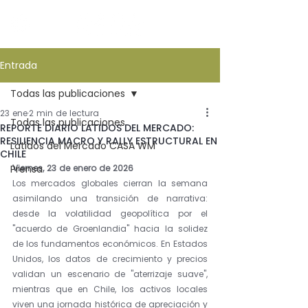
Entrada
Todas las publicaciones
23 ene
2 min de lectura
Todas las publicaciones
REPORTE DIARIO LATIDOS DEL MERCADO:
RESILIENCIA MACRO Y RALLY ESTRUCTURAL EN
Latidos del Mercado CASA WM
CHILE
Prensa
Viernes, 23 de enero de 2026
Los mercados globales cierran la semana 
asimilando una transición de narrativa: 
desde la volatilidad geopolítica por el 
"acuerdo de Groenlandia" hacia la solidez 
de los fundamentos económicos. En Estados 
Unidos, los datos de crecimiento y precios 
validan un escenario de "aterrizaje suave", 
mientras que en Chile, los activos locales 
viven una jornada histórica de apreciación y 