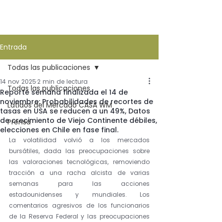
Entrada
Todas las publicaciones
14 nov 2025
2 min de lectura
Todas las publicaciones
Reporte semana finalizada el 14 de
noviembre: Probabilidades de recortes de
Latidos del Mercado CASA WM
tasas en USA se reducen a un 49%, Datos
de crecimiento de Viejo Continente débiles,
Prensa
elecciones en Chile en fase final.
La volatilidad volvió a los mercados 
bursátiles, dada las preocupaciones sobre 
las valoraciones tecnológicas, removiendo 
tracción a una racha alcista de varias 
semanas para las acciones 
estadounidenses y mundiales. Los 
comentarios agresivos de los funcionarios 
de la Reserva Federal y las preocupaciones 