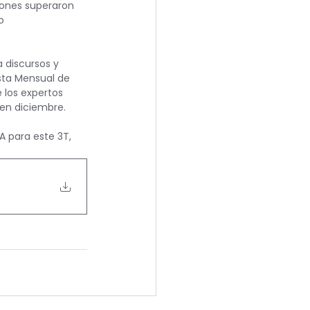
ones superaron 
o 
 discursos y 
sta Mensual de 
 los expertos 
 en diciembre.
A para este 3T, 