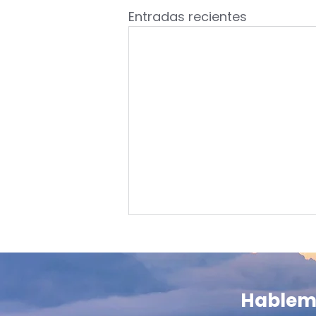
Entradas recientes
PULSO DEL MERCADO:
Cobre en máximos
históricos hunde al dólar y
El cobre supera USD 6,67 la
Hablem
aviva optimismo en Chile
libra y el peso se aprecia $14