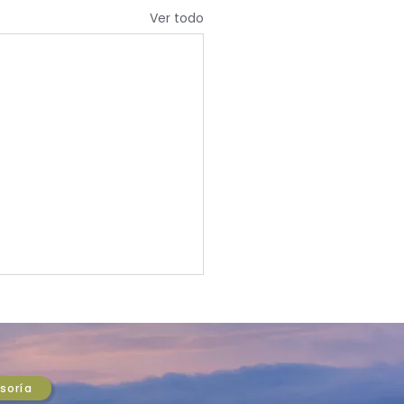
Ver todo
SO DEL MERCADO:
i se desploma y el
o cede más del 6% en
 sacude los mercados
tura global
esoría
les: Kospi -5,12% y