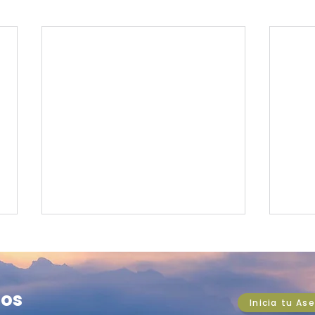
PULSO DEL MERCADO:
PUL
Amazon rompe los US$3
Kosp
billones y Wall Street
crud
Amazon supera los US$3
Asia
os
prolonga el rally
aper
Inicia tu As
billones en bolsa, el ISM
globa