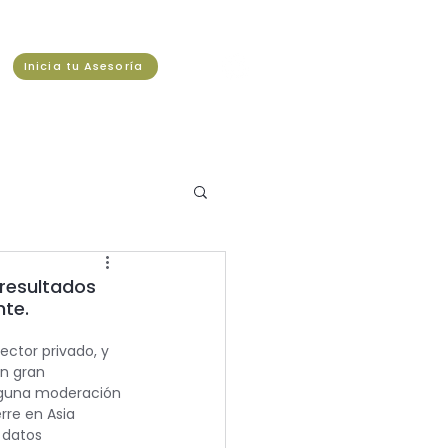
Inicia tu Asesoría
 resultados
nte.
ector privado, y 
in gran 
alguna moderación 
rre en Asia 
 datos 