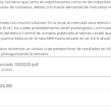
na, números que tanto en exportaciones como en las importaci
iones de consenso, debido a la fuerte demanda de mercados n
ornada con mucho volumen. En lo local, el mercado esta atento a
e EE.UU., los cuales probablemente serán postergados. La Encue
 del Banco Central de octubre, publicada el viernes, reveló que
 puntos básicos en la tasa MPR hasta situarla en un 4,5 % anual
arios echamos un vistazo a las perspectivas de resultados en US
ro protagonizando la semana.
Mercado 13102025
.pdf
• 639KB
CASA WM