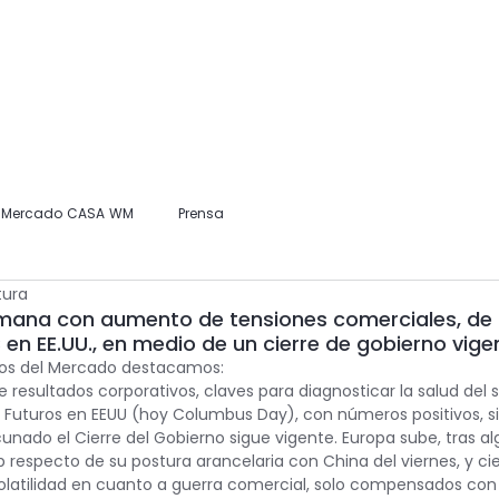
Home
Nosotros
Información para Clientes
Publicaciones
l Mercado CASA WM
Prensa
tura
emana con aumento de tensiones comerciales, de
 en EE.UU., en medio de un cierre de gobierno vige
idos del Mercado destacamos:
 resultados corporativos, claves para diagnosticar la salud del s
IA. Futuros en EEUU (hoy Columbus Day), con números positivos, s
unado el Cierre del Gobierno sigue vigente. Europa sube, tras 
 respecto de su postura arancelaria con China del viernes, y cie
 volatilidad en cuanto a guerra comercial, solo compensados con