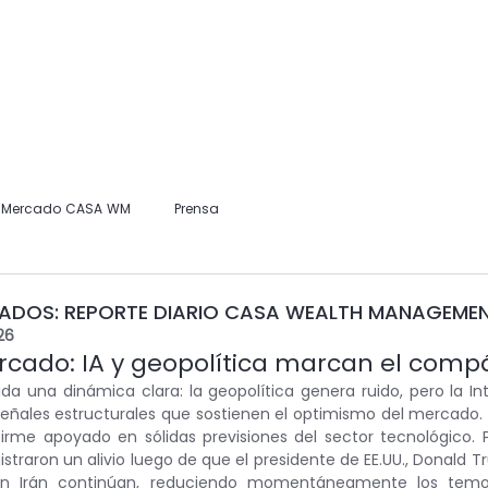
Home
Nosotros
Información para Clientes
Publicaciones
l Mercado CASA WM
Prensa
CADOS: REPORTE DIARIO CASA WEALTH MANAGEME
26
ercado: IA y geopolítica marcan el comp
da una dinámica clara: la geopolítica genera ruido, pero la Intel
eñales estructurales que sostienen el optimismo del mercado. El
rme apoyado en sólidas previsiones del sector tecnológico. P
istraron un alivio luego de que el presidente de EE.UU., Donald T
on Irán continúan, reduciendo momentáneamente los temor