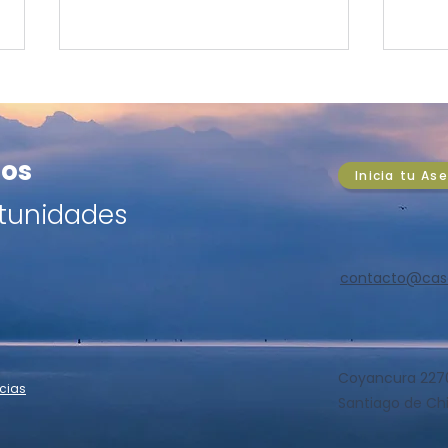
PULSO DEL MERCADO:
PUL
Imacec sorprende y Chile
Cob
esquiva la recesión
hist
IPSA +1,47%, cobre en
El c
os
técnica
aviv
Inicia tu As
US$6,78/lb y alerta fiscal de
libra
Fitch: análisis del día en clave
en un
tunidades
chilena y global para
máxi
inversores exigentes.
bajo 
de C
contacto@ca
Man
Coyancura 2270,
cias
Santiago de Chi