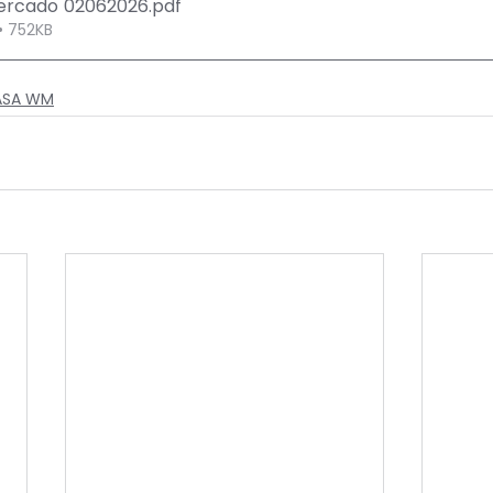
Mercado 02062026
.pdf
• 752KB
CASA WM