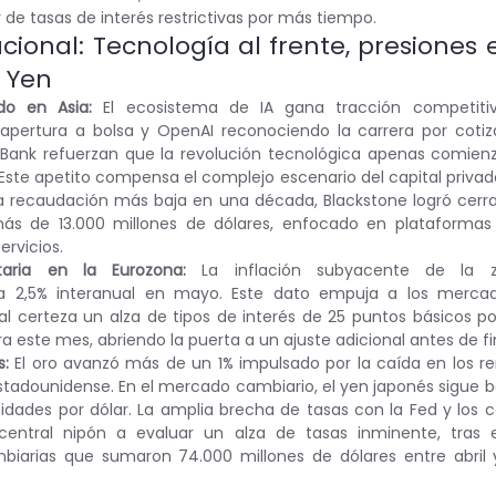
y de tasas de interés restrictivas por más tiempo.
cional: Tecnología al frente, presiones 
l Yen
do en Asia:
 El ecosistema de IA gana tracción competitiv
pertura a bolsa y OpenAI reconociendo la carrera por cotiz
tBank refuerzan que la revolución tecnológica apenas comienz
. Este apetito compensa el complejo escenario del capital privad
 la recaudación más baja en una década, Blackstone logró cerr
más de 13.000 millones de dólares, enfocado en plataformas
ervicios.
taria en la Eurozona:
 La inflación subyacente de la z
 2,5% interanual en mayo. Este dato empuja a los mercad
tal certeza un alza de tipos de interés de 25 puntos básicos po
a este mes, abriendo la puerta a un ajuste adicional antes de fi
s:
 El oro avanzó más de un 1% impulsado por la caída en los re
tadounidense. En el mercado cambiario, el yen japonés sigue ba
idades por dólar. La amplia brecha de tasas con la Fed y los c
central nipón a evaluar un alza de tasas inminente, tras e
biarias que sumaron 74.000 millones de dólares entre abril y