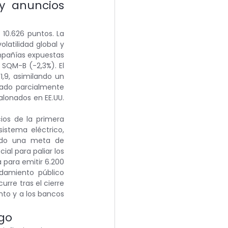
y anuncios 
 10.626 puntos. La 
atilidad global y 
pañías expuestas 
SQM-B (-2,3%). El 
9, asimilando un 
tado parcialmente 
lonados en EE.UU. 
ios de la primera 
istema eléctrico, 
ando una meta de 
al para paliar los 
 para emitir 6.200 
damiento público 
urre tras el cierre 
nto y a los bancos 
sgo