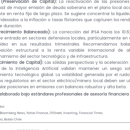
 (Preservación de Capital):
 La reactivación de las presiones 
dad de mayor emisión de deuda soberana en el plano local ac
e en renta fija de largo plazo. Se sugiere concentrar la liquide
ndexados a la inflación o tasas flotantes que capturen los rend
de duración.
recimiento Balanceado):
 La corrección del IPSA hacia los 10.
e entrada en sectores defensivos locales, particularmente en e
idez en sus resultados trimestrales. Recomendamos balan
ción estructural a la renta variable internacional de alta
namismo del sector tecnológico y de infraestructura.
ecimiento de Capital):
 Las sólidas perspectivas y la aceleración 
de la Inteligencia Artificial validan mantener un sesgo s
iento tecnológico global. La volatilidad generada por el ruido 
s regulatorios en el sector eléctrico/minero local deben ser ut
lar posiciones en emisores con balances robustos y alta beta.
 elaborado bajo estándares profesionales de asesoría financiera 
das:
 Bloomberg News, Yahoo Finance, FXStreet, Investing, Financial Times.
ro, Biobío Chile.