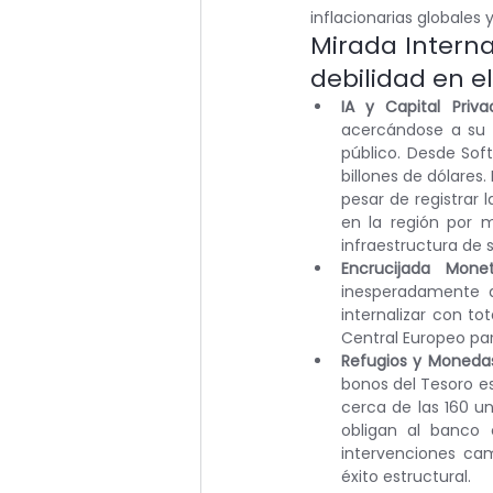
inflacionarias globales 
Mirada Interna
debilidad en e
IA y Capital Priva
acercándose a su a
público. Desde Sof
billones de dólares
pesar de registrar
en la región por 
infraestructura de s
Encrucijada Mone
inesperadamente a
internalizar con to
Central Europeo par
Refugios y Moneda
bonos del Tesoro es
cerca de las 160 un
obligan al banco 
intervenciones cam
éxito estructural.