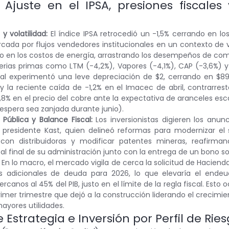
 Ajuste en el IPSA, presiones fiscales 
y volatilidad:
 El índice IPSA retrocedió un -1,5% cerrando en los
ada por flujos vendedores institucionales en un contexto de vol
o en los costos de energía, arrastrando los desempeños de com
erias primas como LTM (-4,2%), Vapores (-4,1%), CAP (-3,6%) y 
al experimentó una leve depreciación de $2, cerrando en $891,
 y la reciente caída de -1,2% en el Imacec de abril, contrarres
8% en el precio del cobre ante la expectativa de aranceles esca
e espera sea zanjada durante junio).
Pública y Balance Fiscal:
 Los inversionistas digieren los anunc
 presidente Kast, quien delineó reformas para modernizar el s
 con distribuidoras y modificar patentes mineras, reafirm
l final de su administración junto con la entrega de un bono soci
En lo macro, el mercado vigila de cerca la solicitud de Hacienda
s adicionales de deuda para 2026, lo que elevaría el endeu
canos al 45% del PIB, justo en el límite de la regla fiscal. Esto oc
rimer trimestre que dejó a la construcción liderando el crecimie
ayores utilidades.
Estrategia e Inversión por Perfil de Rie