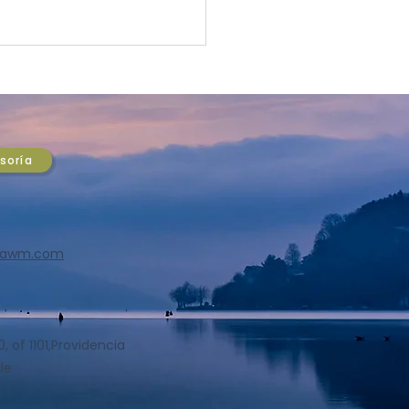
SO DEL MERCADO:
re en máximos
óricos hunde al dólar y
obre supera USD 6,67 la
a optimismo en Chile
esoría
 y el peso se aprecia $14
 día. Wall Street en
mos históricos y la Fed
la lupa. Análisis completo
ASA Wealth
sawm.com
agement.
 of 1101,
Providencia
le