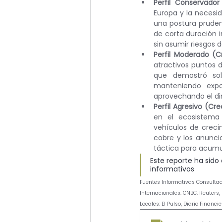
Perfil Conservador
Europa y la necesi
una postura prudent
de corta duración i
sin asumir riesgos 
Perfil Moderado (C
atractivos puntos d
que demostró sol
manteniendo exposi
aprovechando el di
Perfil Agresivo (Cr
en el ecosistema 
vehículos de crecim
cobre y los anuncio
táctica para acumu
Este reporte ha sido
informativos
Fuentes Informativas Consulta
Internacionales: CNBC, Reuters,
Locales: El Pulso, Diario Financie