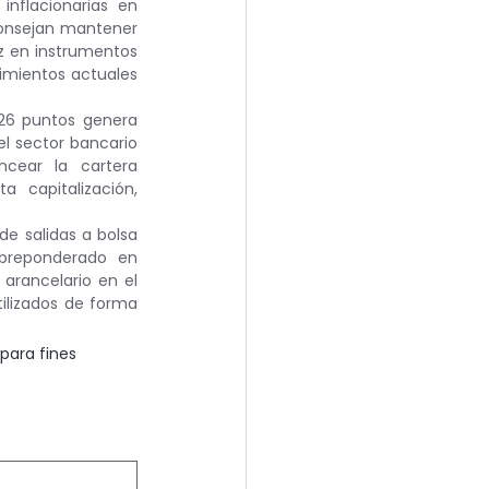
inflacionarias en 
onsejan mantener 
z en instrumentos 
imientos actuales 
626 puntos genera 
l sector bancario 
cear la cartera 
 capitalización, 
de salidas a bolsa 
obreponderado en 
arancelario en el 
ilizados de forma 
para fines 