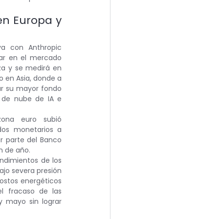
en Europa y 
a con Anthropic 
ar en el mercado 
a y se medirá en 
o en Asia, donde a 
ar su mayor fondo 
 de nube de IA e 
ona euro subió 
os monetarios a 
r parte del Banco 
n de año.
ndimientos de los 
jo severa presión 
ostos energéticos 
l fracaso de las 
 mayo sin lograr 