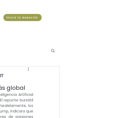
Inicia tu Asesoría
NT
ás global
igencia Artificial 
 repunte bursátil 
aralelamente, los 
rump, indicara que 
es de presiones 