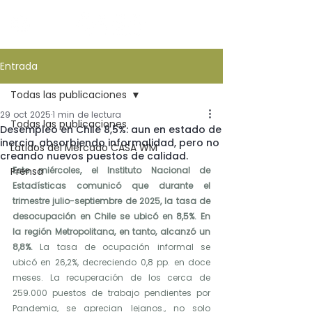
Entrada
Todas las publicaciones
29 oct 2025
1 min de lectura
Todas las publicaciones
Desempleo en Chile 8,5%: aun en estado de
inercia, absorbiendo informalidad, pero no
Latidos del Mercado CASA WM
creando nuevos puestos de calidad.
Prensa
Este miércoles, el Instituto Nacional de 
Estadísticas comunicó que durante el 
trimestre julio-septiembre de 2025, la tasa de 
desocupación en Chile se ubicó en 8,5%. En 
la región Metropolitana, en tanto, alcanzó un 
8,8%.
La tasa de ocupación informal se 
ubicó en 26,2%, decreciendo 0,8 pp. en doce 
meses. La recuperación de los cerca de 
259.000 puestos de trabajo pendientes por 
Pandemia, se aprecian lejanos., no solo 