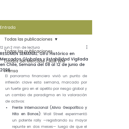
Entrada
Todas las publicaciones
12 jun
2 min de lectura
Todas las publicaciones
RESUMEN SEMANAL: Giro Histórico en
Mercados Globales y Estabilidad Vigilada
Latidos del Mercado CASA WM
en Chile, Semana del 08 al 12 de junio de
2026
Prensa
El panorama financiero vivió un punto de 
inflexión clave esta semana, marcado por 
un fuerte giro en el apetito por riesgo global y 
un cambio de paradigma en la valoración 
de activos:
Frente Internacional (Alivio Geopolítico y 
Hito en Bonos):
 Wall Street experimentó 
un potente rally —registrando su mayor 
repunte en dos meses— luego de que el 