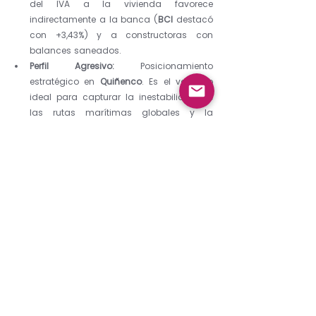
del IVA a la vivienda favorece 
indirectamente a la banca (
BCI
 destacó 
con +3,43%) y a constructoras con 
balances saneados.
Perfil Agresivo:
 Posicionamiento 
estratégico en 
Quiñenco
. Es el vehículo 
ideal para capturar la inestabilidad de 
las rutas marítimas globales y la 
fortaleza del dólar, manteniendo una 
gestión de activos de clase mundial.
Latidos del Mercado16032026
.pdf
Descargar PDF • 709KB
Latidos del Mercado CASA WM
Ver todo