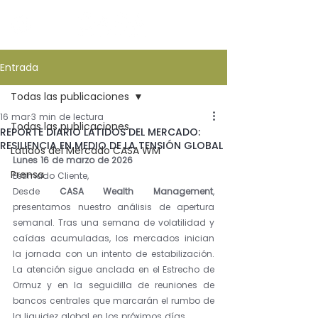
Entrada
Todas las publicaciones
16 mar
3 min de lectura
Todas las publicaciones
REPORTE DIARIO LATIDOS DEL MERCADO:
RESILIENCIA EN MEDIO DE LA TENSIÓN GLOBAL
Latidos del Mercado CASA WM
Lunes 16 de marzo de 2026
Prensa
Estimado Cliente,
Desde 
CASA Wealth Management
, 
presentamos nuestro análisis de apertura 
semanal. Tras una semana de volatilidad y 
caídas acumuladas, los mercados inician 
la jornada con un intento de estabilización. 
La atención sigue anclada en el Estrecho de 
Ormuz y en la seguidilla de reuniones de 
bancos centrales que marcarán el rumbo de 
la liquidez global en los próximos días.