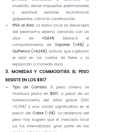
inversión, aliviar impuestos patrimoniales 
y reactivar sectores económicos 
golpeados, como la construcción.
IPSA al Alza:
 La bolsa local se desacopló 
del pesimismo externo cerrando con un 
alza de 
+0,64%
. Destacó el 
comportamiento de 
Vapores (+6%)
 y 
Quiñenco (+4,24%)
, activos que capturan 
el alza en los costos de fletes y la 
exposición a moneda dura.
3. MONEDAS Y COMMODITIES: EL PESO 
RESISTE EN LOS $917
Tipo de Cambio:
 El peso chileno se 
mantuvo plano en 
$917
, a pesar de un 
fortalecimiento del dólar global (DXY 
+0,79%) y una caída significativa en el 
precio del 
Cobre (-3%)
. La resiliencia del 
peso hoy sugiere que el mercado local 
ya ha internalizado gran parte de las 