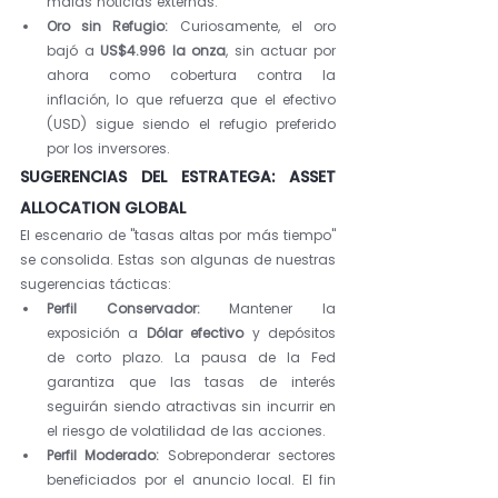
malas noticias externas.
Oro sin Refugio:
 Curiosamente, el oro 
bajó a 
US$4.996 la onza
, sin actuar por 
ahora como cobertura contra la 
inflación, lo que refuerza que el efectivo 
(USD) sigue siendo el refugio preferido 
por los inversores.
SUGERENCIAS DEL ESTRATEGA: ASSET 
ALLOCATION GLOBAL
El escenario de "tasas altas por más tiempo" 
se consolida. Estas son algunas de nuestras 
sugerencias tácticas:
Perfil Conservador:
 Mantener la 
exposición a 
Dólar efectivo
 y depósitos 
de corto plazo. La pausa de la Fed 
garantiza que las tasas de interés 
seguirán siendo atractivas sin incurrir en 
el riesgo de volatilidad de las acciones.
Perfil Moderado:
 Sobreponderar sectores 
beneficiados por el anuncio local. El fin 