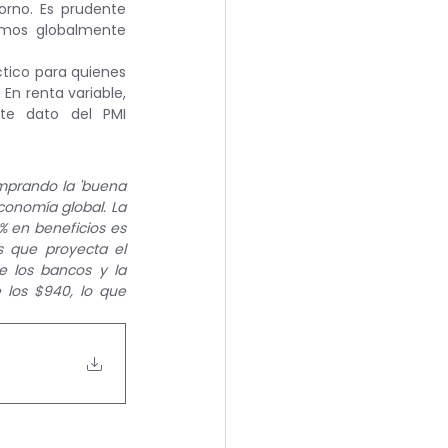
rno. Es prudente 
mos globalmente 
tico para quienes 
En renta variable, 
te dato del PMI 
mprando la 'buena 
conomía global. La 
% en beneficios es 
s que proyecta el 
e los bancos y la 
 los $940, lo que 