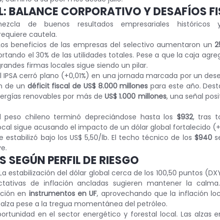
L: BALANCE CORPORATIVO Y DESAFÍOS F
ezcla de buenos resultados empresariales históricos
quiere cautela.
Los beneficios de las empresas del selectivo aumentaron un 
2
rtando el 30% de las utilidades totales. Pese a que la caja agre
grandes firmas locales sigue siendo un pilar.
El IPSA cerró plano (+0,01%) en una jornada marcada por un des
n de un 
déficit fiscal de US$ 8.000 millones
 para este año. Dest
ergías renovables por más de 
US$ 1.000 millones
, una señal posi
l peso chileno terminó depreciándose hasta los 
$932
, tras 
local sigue acusando el impacto de un dólar global fortalecido (
 estabilizó bajo los US$ 5,50/lb. El techo técnico de los 
$940
 s
ve.
S SEGÚN PERFIL DE RIESGO
 La estabilización del dólar global cerca de los 100,50 puntos (DXY
ctativas de inflación ancladas sugieren mantener la calm
ción en 
instrumentos en UF
, aprovechando que la inflación loc
 alza pese a la tregua momentánea del petróleo.
ortunidad en el sector energético y forestal local. Las alzas e