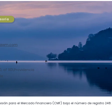
re en máximos
óricos hunde al dólar y
obre supera USD 6,67 la
a optimismo en Chile
esoría
 y el peso se aprecia $14
 día. Wall Street en
mos históricos y la Fed
la lupa. Análisis completo
ASA Wealth
sawm.com
agement.
 of 1101,
Providencia
le
ión para el Mercado Financiero (CMF) bajo el número de registro 248.