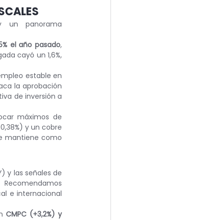
ISCALES
 y un panorama 
5% el año pasado
, 
gada cayó un 1,6%, 
empleo estable en 
aca la aprobación 
tiva de inversión a 
tocar máximos de 
+0,38%) y un cobre 
e mantiene como 
) y las señales de 
a. Recomendamos 
al e internacional 
n 
CMPC (+3,2%) y 