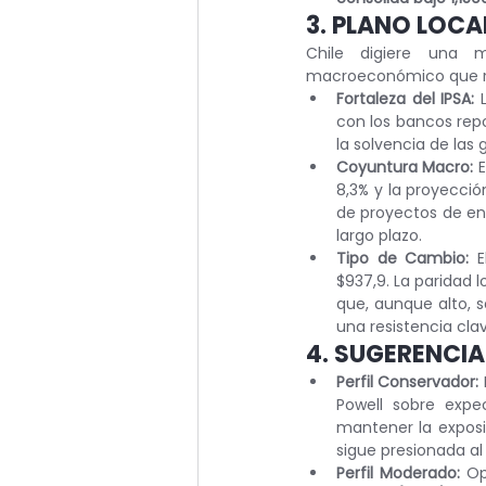
3. PLANO LOCA
Chile digiere una m
macroeconómico que re
Fortaleza del IPSA:
 
con los bancos repo
la solvencia de las 
Coyuntura Macro:
 
8,3% y la proyecció
de proyectos de en
largo plazo.
Tipo de Cambio:
 E
$937,9. La paridad 
que, aunque alto, se
una resistencia cla
4. SUGERENCIA
Perfil Conservador:
Powell sobre expe
mantener la exposi
sigue presionada al
Perfil Moderado:
 Op