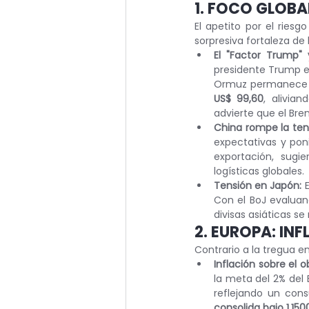
1. FOCO GLOBA
El apetito por el ries
sorpresiva fortaleza de 
El "Factor Trump" 
presidente Trump est
Ormuz permanece p
US$ 99,60
, alivia
advierte que el Bren
China rompe la ten
expectativas y pon
exportación, sugie
logísticas globales.
Tensión en Japón:
 
Con el BoJ evaluand
divisas asiáticas s
2. EUROPA: IN
Contrario a la tregua en
Inflación sobre el o
la meta del 2% del 
reflejando un con
consolida bajo 1,150