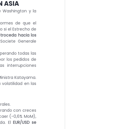
N ASIA
e Washington y la 
formes de que el 
 si el Estrecho de 
troceda hacia los 
Societe Generale 
uperando todas las 
or los pedidos de 
s interrupciones 
Ministra Katayama. 
olatilidad en las 
rales.
erando con creces 
caer (-0,6% MoM), 
a. El 
EUR/USD se 