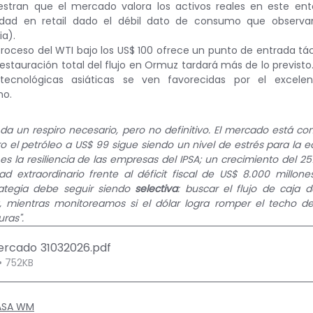
stran que el mercado valora los activos reales en este ento
idad en retail dado el débil dato de consumo que observa
ia).
etroceso del WTI bajo los US$ 100 ofrece un punto de entrada tác
estauración total del flujo en Ormuz tardará más de lo previsto. 
tecnológicas asiáticas se ven favorecidas por el excelen
no.
da un respiro necesario, pero no definitivo. El mercado está co
o el petróleo a US$ 99 sigue siendo un nivel de estrés para la e
 es la resiliencia de las empresas del IPSA; un crecimiento del 25
d extraordinario frente al déficit fiscal de US$ 8.000 millone
ategia debe seguir siendo 
selectiva
: buscar el flujo de caja d
, mientras monitoreamos si el dólar logra romper el techo de
ras".
Mercado 31032026
.pdf
• 752KB
CASA WM