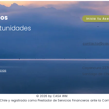
Imacec sorprende y Chile
Cob
esquiva la recesión
hist
IPSA +1,47%, cobre en
El c
os
técnica
aviv
Inicia tu As
US$6,78/lb y alerta fiscal de
libra
Fitch: análisis del día en clave
en un
tunidades
chilena y global para
máxi
inversores exigentes.
bajo 
de C
contacto@ca
Man
Coyancura 2270,
cias
Santiago de Chi
© 2026 by CASA WM.
le y registrada como Prestador de Servicios Financieros ante la Comis