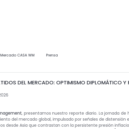
Home
Nosotros
Información para Clientes
Publicaciones
l Mercado CASA WM
Prensa
ATIDOS DEL MERCADO: OPTIMISMO DIPLOMÁTICO Y R
2026
anagement
, presentamos nuestro reporte diario. La jornada de
miento del mercado global, impulsado por señales de distensión e
s desde Asia que contrastan con la persistente presión inflacio