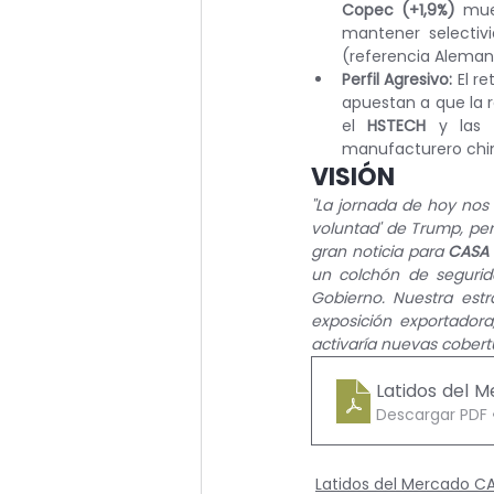
Copec (+1,9%)
 mue
mantener selectiv
(referencia Aleman
Perfil Agresivo:
 El r
apuestan a que la r
el 
HSTECH
 y las 
manufacturero chi
VISIÓN 
"La jornada de hoy nos 
voluntad' de Trump, per
gran noticia para 
CASA
un colchón de segurida
Gobierno. Nuestra estr
exposición exportadora
activaría nuevas cobertu
Latidos del 
Descargar PDF 
Latidos del Mercado 