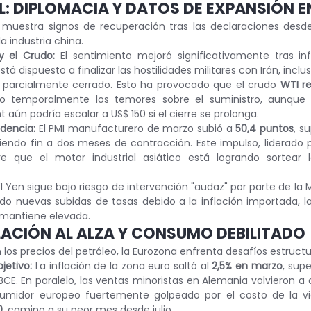
L: DIPLOMACIA Y DATOS DE EXPANSIÓN E
go muestra signos de recuperación tras las declaraciones desd
la industria china.
y el Crudo:
 El sentimiento mejoró significativamente tras in
á dispuesto a finalizar las hostilidades militares con Irán, incluso
arcialmente cerrado. Esto ha provocado que el crudo 
WTI re
ndo temporalmente los temores sobre el suministro, aunque 
t aún podría escalar a US$ 150 si el cierre se prolonga.
dencia:
 El PMI manufacturero de marzo subió a 
50,4 puntos
, s
iendo fin a dos meses de contracción. Este impulso, liderado p
re que el motor industrial asiático está logrando sortear la
El Yen sigue bajo riesgo de intervención "audaz" por parte de la 
o nuevas subidas de tasas debido a la inflación importada, la v
e mantiene elevada.
FLACIÓN AL ALZA Y CONSUMO DEBILITADO
 los precios del petróleo, la Eurozona enfrenta desafíos estructu
bjetivo:
 La inflación de la zona euro saltó al 
2,5% en marzo
, sup
BCE. En paralelo, las ventas minoristas en Alemania volvieron a 
sumidor europeo fuertemente golpeado por el costo de la vid
0
, camino a su peor mes desde julio.