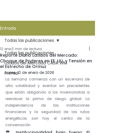
Entrada
Todas las publicaciones
12 ene
3 min de lectura
Todas las publicaciones
Reporte Diario Latidos del Mercado:
Choque de Poderes en EE. UU. y Tensión en
Latidos del Mercado CASA WM
el Estrecho de Ormuz
Prensa
Lunes, 12 de enero de 2026
La semana comienza con un escenario de 
alta volatilidad y eventos sin precedentes 
que están obligando a los inversionistas a 
reevaluar la prima de riesgo global. La 
independencia de las instituciones 
financieras y la seguridad de las rutas 
energéticas son hoy el centro de la 
conversación.
🏛️ Institucionalidad bajo fuego: El 