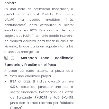
chino?
En una nota de optimismo moderado, el 
periódico oficial del Partido Comunista, 
Qiushi
, ha pedido medidas "más 
contundentes" para estabilizar el sector 
inmobiliario en 2026. Este cambio de tono 
sugiere que Pekín finalmente podría intervenir 
de manera decisiva para frenar la crisis de 
vivienda, lo que daría un soporte vital a los 
mercados emergentes.
🇨🇱 Mercado Local: Resiliencia 
Bancaria y Presión en el Peso
A pesar del ruido externo, la plaza local 
muestra una dinámica propia:
IPSA al alza:
 El índice avanzó un leve 
0,12%
, sostenido principalmente por el 
sector financiero. Destacaron las alzas 
de 
Santander (+1,92%)
 e 
Itaú (+1,41%)
, 
junto con el retail liderado por 
Falabella 
(+1,85%)
.