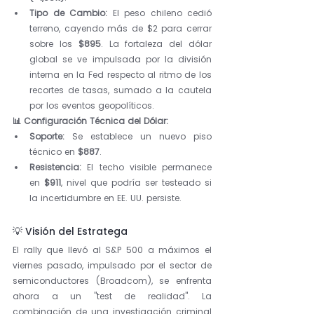
Tipo de Cambio:
 El peso chileno cedió 
terreno, cayendo más de $2 para cerrar 
sobre los 
$895
. La fortaleza del dólar 
global se ve impulsada por la división 
interna en la Fed respecto al ritmo de los 
recortes de tasas, sumado a la cautela 
por los eventos geopolíticos.
📊 Configuración Técnica del Dólar:
Soporte:
 Se establece un nuevo piso 
técnico en 
$887
.
Resistencia:
 El techo visible permanece 
en 
$911
, nivel que podría ser testeado si 
la incertidumbre en EE. UU. persiste.
💡 Visión del Estratega
El rally que llevó al S&P 500 a máximos el 
viernes pasado, impulsado por el sector de 
semiconductores (Broadcom), se enfrenta 
ahora a un "test de realidad". La 
combinación de una investigación criminal 