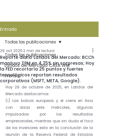
Entrada
Todas las publicaciones
29 oct 2025
2 min de lectura
Todas las publicaciones
Reporte diario Latidos del Mercado: BCCh
mantuvo TPM en 4,75% sin sorpresas; Hoy
Latidos del Mercado CASA WM
la FED recortaría 25 puntos y fuertes
tecnológicos reportan resultados
Prensa
corporativos (MSFT, META, Google).
Hoy 29 de octubre de 2025, en Latidos del 
Mercado destacamos:
(i) Las bolsas europeas y el cierre en Asia 
con alzas este miércoles, algunas 
impulsadas por los resultados 
empresariales, mientras que sin duda el foco 
de los inversores esta en la conclusión de la 
reunión de la Reserva Federal de Estados 