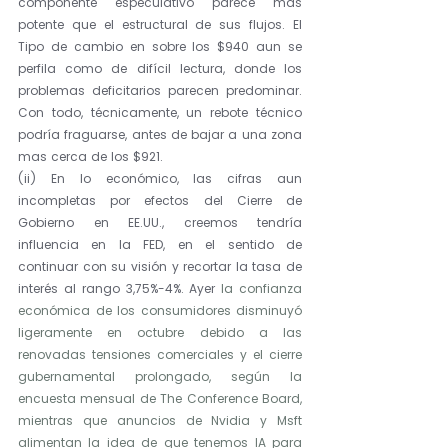
componente especulativo parece mas 
potente que el estructural de sus flujos. El 
Tipo de cambio en sobre los $940 aun se 
perfila como de difícil lectura, donde los 
problemas deficitarios parecen predominar. 
Con todo, técnicamente, un rebote técnico 
podría fraguarse, antes de bajar a una zona 
mas cerca de los $921.
(ii) En lo económico, las cifras aun 
incompletas por efectos del Cierre de 
Gobierno en EE.UU., creemos tendría 
influencia en la FED, en el sentido de 
continuar con su visión y recortar la tasa de 
interés al rango 3,75%-4%. Ayer 
la confianza 
económica de los consumidores disminuyó 
ligeramente en octubre debido a las 
renovadas tensiones comerciales y el cierre 
gubernamental prolongado, según la 
encuesta mensual de The Conference Board, 
mientras que anuncios de Nvidia y Msft 
alimentan la idea de que tenemos IA para 