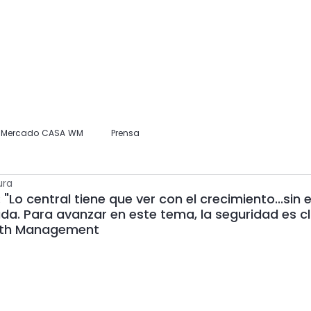
Home
Nosotros
Información para Clientes
Publicaciones
l Mercado CASA WM
Prensa
ura
"Lo central tiene que ver con el crecimiento...sin 
a. Para avanzar en este tema, la seguridad es cla
lth Management