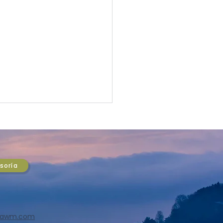
l mercurio inversiones,
tro estratega
tian Araya, comenta
ASA Wealth
as oportunidades en el
esoría
gement explican que los
ores bursátiles con
r potencial alcista son
ancario, el de consumo y
nstrucción. “Esto gracias
sawm.com