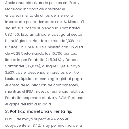
Apple anunció alzas de precios en iPad y 
MacBook, incapaz de absorber el 
encarecimiento de chips de memoria 
impulsado por la demanda de IA; Microsoft 
siguió sus pasos subiendo la Xbox hasta 
USD 150. Esto amplificó el castigo al sector 
tecnológico: el Nasdaq retrocede 1,33% en 
futuros. En Chile, el IPSA resistió con un alza 
de +0,29% retomando los 10.700 puntos, 
liderado por Falabella (+5,94%) y Banco 
Santander (+2,07%), aunque SQM-B cayó 
3,53% tras el descenso en precios del litio.
Lectura rápida: 
La tecnología global paga 
el costo de la inflación de componentes, 
mientras el IPSA muestra resiliencia relativa. 
Falabella sorprende al alza y SQM-B acusa 
el golpe del litio a la baja.
3. Política monetaria y renta fija
El PCE de mayo superó el 4% con el 
subyacente en 3,4%, muy por encima de la 