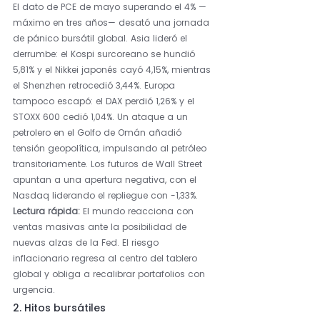
El dato de PCE de mayo superando el 4% —
máximo en tres años— desató una jornada 
de pánico bursátil global. Asia lideró el 
derrumbe: el Kospi surcoreano se hundió 
5,81% y el Nikkei japonés cayó 4,15%, mientras 
el Shenzhen retrocedió 3,44%. Europa 
tampoco escapó: el DAX perdió 1,26% y el 
STOXX 600 cedió 1,04%. Un ataque a un 
petrolero en el Golfo de Omán añadió 
tensión geopolítica, impulsando al petróleo 
transitoriamente. Los futuros de Wall Street 
apuntan a una apertura negativa, con el 
Nasdaq liderando el repliegue con -1,33%.
Lectura rápida: 
El mundo reacciona con 
ventas masivas ante la posibilidad de 
nuevas alzas de la Fed. El riesgo 
inflacionario regresa al centro del tablero 
global y obliga a recalibrar portafolios con 
urgencia.
2. Hitos bursátiles