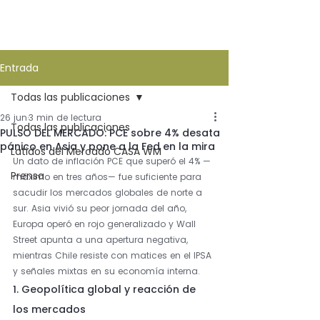
Entrada
Todas las publicaciones
26 jun
3 min de lectura
Todas las publicaciones
PULSO DEL MERCADO: PCE sobre 4% desata
pánico en Asia y pone a la Fed en la mira
Latidos del Mercado CASA WM
Un dato de inflación PCE que superó el 4% —
Prensa
máximo en tres años— fue suficiente para 
sacudir los mercados globales de norte a 
sur. Asia vivió su peor jornada del año, 
Europa operó en rojo generalizado y Wall 
Street apunta a una apertura negativa, 
mientras Chile resiste con matices en el IPSA 
y señales mixtas en su economía interna.
1. Geopolítica global y reacción de 
los mercados