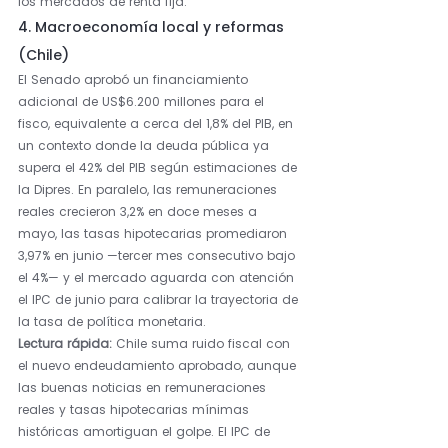
los mercados de renta fija.
4. Macroeconomía local y reformas 
(Chile)
El Senado aprobó un financiamiento 
adicional de US$6.200 millones para el 
fisco, equivalente a cerca del 1,8% del PIB, en 
un contexto donde la deuda pública ya 
supera el 42% del PIB según estimaciones de 
la Dipres. En paralelo, las remuneraciones 
reales crecieron 3,2% en doce meses a 
mayo, las tasas hipotecarias promediaron 
3,97% en junio —tercer mes consecutivo bajo 
el 4%— y el mercado aguarda con atención 
el IPC de junio para calibrar la trayectoria de 
la tasa de política monetaria.
Lectura rápida: 
Chile suma ruido fiscal con 
el nuevo endeudamiento aprobado, aunque 
las buenas noticias en remuneraciones 
reales y tasas hipotecarias mínimas 
históricas amortiguan el golpe. El IPC de 