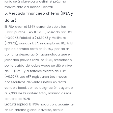
junio será clave para definir el próximo 
movimiento del Banco Central.
5. Mercado financiero chileno (IPSA y 
dólar)
El IPSA avanzó 1,34% cerrando sobre los 
11.000 puntos —en 11.025—, liderado por BCI 
(+3,90%), Falabella (+3,79%) y MallPlaza 
(+3,37%), aunque EISA se desplomó 10,8%. El 
tipo de cambio cerró en $929,7 por dólar, 
con una depreciación acumulada que en 
jornadas previas rozó los $931, presionado 
por la caída del cobre —que perdió el nivel 
de US$6,2— y el fortalecimiento del DXY 
(+0,20%). Las AFP registraron tres meses 
consecutivos de ventas netas en renta 
variable local, con su asignación cayendo 
al 9,30% de la cartera total, mínimo desde 
octubre de 2025.
Lectura rápida: 
El IPSA nada contracorriente 
en un entorno global adverso, pero la 