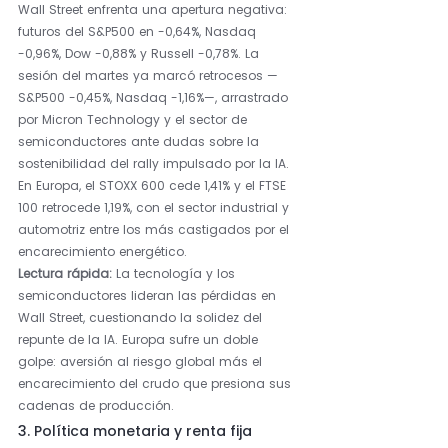
Wall Street enfrenta una apertura negativa: 
futuros del S&P500 en -0,64%, Nasdaq 
-0,96%, Dow -0,88% y Russell -0,78%. La 
sesión del martes ya marcó retrocesos —
S&P500 -0,45%, Nasdaq -1,16%—, arrastrado 
por Micron Technology y el sector de 
semiconductores ante dudas sobre la 
sostenibilidad del rally impulsado por la IA. 
En Europa, el STOXX 600 cede 1,41% y el FTSE 
100 retrocede 1,19%, con el sector industrial y 
automotriz entre los más castigados por el 
encarecimiento energético.
Lectura rápida: 
La tecnología y los 
semiconductores lideran las pérdidas en 
Wall Street, cuestionando la solidez del 
repunte de la IA. Europa sufre un doble 
golpe: aversión al riesgo global más el 
encarecimiento del crudo que presiona sus 
cadenas de producción.
3. Política monetaria y renta fija