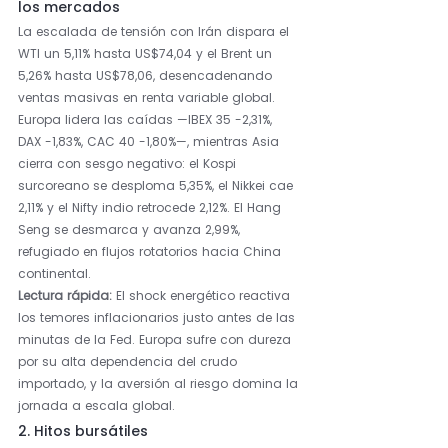
los mercados
La escalada de tensión con Irán dispara el 
WTI un 5,11% hasta US$74,04 y el Brent un 
5,26% hasta US$78,06, desencadenando 
ventas masivas en renta variable global. 
Europa lidera las caídas —IBEX 35 -2,31%, 
DAX -1,83%, CAC 40 -1,80%—, mientras Asia 
cierra con sesgo negativo: el Kospi 
surcoreano se desploma 5,35%, el Nikkei cae 
2,11% y el Nifty indio retrocede 2,12%. El Hang 
Seng se desmarca y avanza 2,99%, 
refugiado en flujos rotatorios hacia China 
continental.
Lectura rápida: 
El shock energético reactiva 
los temores inflacionarios justo antes de las 
minutas de la Fed. Europa sufre con dureza 
por su alta dependencia del crudo 
importado, y la aversión al riesgo domina la 
jornada a escala global.
2. Hitos bursátiles