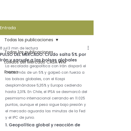
Entrada
Todas las publicaciones
8 jul
3 min de lectura
Todas las publicaciones
PULSO DEL MERCADO: Crudo salta 5% por
Irán y sacude a las bolsas globales
Latidos del Mercado CASA WM
La escalada geopolítica con Irán disparó el 
Prensa
crudo más de un 5% y golpeó con fuerza a 
las bolsas globales, con el Kospi 
desplomándose 5,35% y Europa cediendo 
hasta 2,31%. En Chile, el IPSA se desmarcó del 
pesimismo internacional cerrando en 11.025 
puntos, aunque el peso sigue bajo presión y 
el mercado aguarda las minutas de la Fed 
y el IPC de junio.
1. Geopolítica global y reacción de 