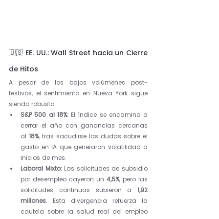
🇺🇸 EE. UU.: Wall Street hacia un Cierre 
de Hitos
A pesar de los bajos volúmenes post-
festivos, el sentimiento en Nueva York sigue 
siendo robusto:
S&P 500 al 18%:
 El índice se encamina a 
cerrar el año con ganancias cercanas 
al 
18%
, tras sacudirse las dudas sobre el 
gasto en IA que generaron volatilidad a 
inicios de mes.
Laboral Mixto:
 Las solicitudes de subsidio 
por desempleo cayeron un 
4,5%
, pero las 
solicitudes continuas subieron a 
1,92 
millones
. Esta divergencia refuerza la 
cautela sobre la salud real del empleo 