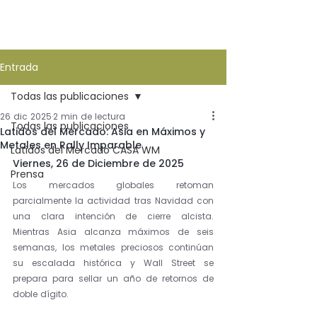
Entrada
Todas las publicaciones
26 dic 2025
2 min de lectura
Todas las publicaciones
Latidos del Mercado: Asia en Máximos y
Metales en Rally Imparable
Latidos del Mercado CASA WM
Viernes, 26 de Diciembre de 2025
Prensa
Los mercados globales retoman 
parcialmente la actividad tras Navidad con 
una clara intención de cierre alcista. 
Mientras Asia alcanza máximos de seis 
semanas, los metales preciosos continúan 
su escalada histórica y Wall Street se 
prepara para sellar un año de retornos de 
doble dígito.