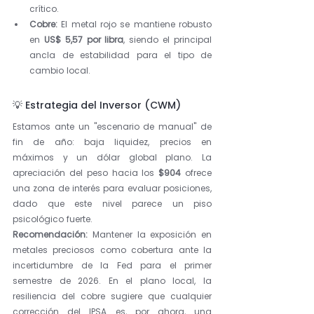
crítico.
Cobre:
 El metal rojo se mantiene robusto 
en 
US$ 5,57 por libra
, siendo el principal 
ancla de estabilidad para el tipo de 
cambio local.
💡 Estrategia del Inversor (CWM)
Estamos ante un "escenario de manual" de 
fin de año: baja liquidez, precios en 
máximos y un dólar global plano. La 
apreciación del peso hacia los 
$904
 ofrece 
una zona de interés para evaluar posiciones, 
dado que este nivel parece un piso 
psicológico fuerte.
Recomendación:
 Mantener la exposición en 
metales preciosos como cobertura ante la 
incertidumbre de la Fed para el primer 
semestre de 2026. En el plano local, la 
resiliencia del cobre sugiere que cualquier 
corrección del IPSA es, por ahora, una 