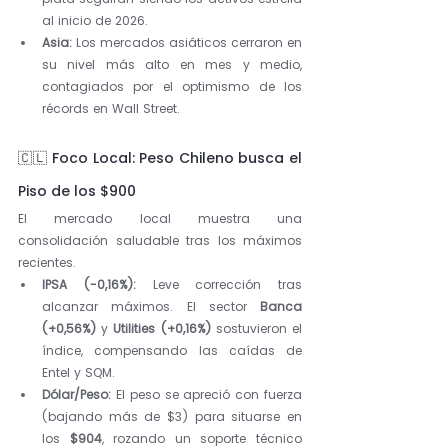
al inicio de 2026.
Asia:
 Los mercados asiáticos cerraron en 
su nivel más alto en mes y medio, 
contagiados por el optimismo de los 
récords en Wall Street.
🇨🇱 Foco Local: Peso Chileno busca el 
Piso de los $900
El mercado local muestra una 
consolidación saludable tras los máximos 
recientes.
IPSA (-0,16%):
 Leve corrección tras 
alcanzar máximos. El sector 
Banca 
(+0,56%)
 y 
Utilities (+0,16%)
 sostuvieron el 
índice, compensando las caídas de 
Entel y SQM.
Dólar/Peso:
 El peso se apreció con fuerza 
(bajando más de $3) para situarse en 
los 
$904
, rozando un soporte técnico 