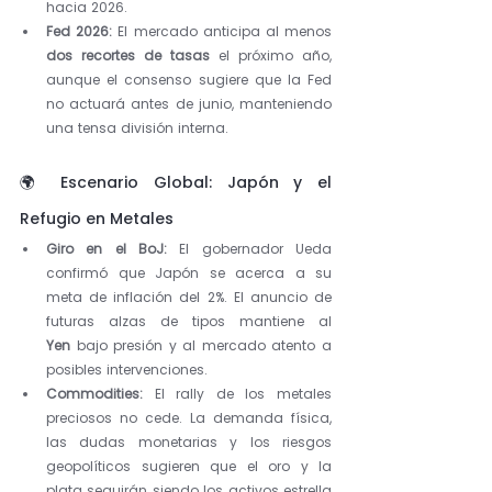
hacia 2026.
Fed 2026:
 El mercado anticipa al menos 
dos recortes de tasas
 el próximo año, 
aunque el consenso sugiere que la Fed 
no actuará antes de junio, manteniendo 
una tensa división interna.
🌍 Escenario Global: Japón y el 
Refugio en Metales
Giro en el BoJ:
 El gobernador Ueda 
confirmó que Japón se acerca a su 
meta de inflación del 2%. El anuncio de 
futuras alzas de tipos mantiene al 
Yen
 bajo presión y al mercado atento a 
posibles intervenciones.
Commodities:
 El rally de los metales 
preciosos no cede. La demanda física, 
las dudas monetarias y los riesgos 
geopolíticos sugieren que el oro y la 
plata seguirán siendo los activos estrella 