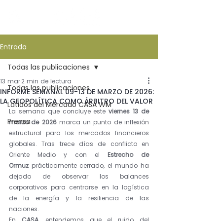
Entrada
Todas las publicaciones
13 mar
2 min de lectura
Todas las publicaciones
INFORME SEMANAL 09-13 DE MARZO DE 2026:
LA GEOPOLÍTICA COMO ÁRBITRO DEL VALOR
Latidos del Mercado CASA WM
La semana que concluye este 
viernes 13 de 
Prensa
marzo de 2026
 marca un punto de inflexión 
estructural para los mercados financieros 
globales. Tras trece días de conflicto en 
Oriente Medio y con el 
Estrecho de 
Ormuz
 prácticamente cerrado, el mundo ha 
dejado de observar los balances 
corporativos para centrarse en la logística 
de la energía y la resiliencia de las 
naciones.
En 
CASA
, entendemos que el ruido del 