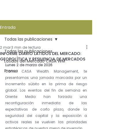
Entrada
Todas las publicaciones
2 mar
3 min de lectura
Todas las publicaciones
INFORME DIARIO LATIDOS DEL MERCADO:
GEOPOLÍTICA Y RESILIENCIA DE MERCADOS
Latidos del Mercado CASA WM
Lunes 2 de marzo de 2026
Prensa
Como CASA Wealth Management, te 
presentamos una jornada marcada por un 
incremento súbito en la prima de riesgo 
global. Los eventos del fin de semana en 
Oriente Medio han forzado una 
reconfiguración inmediata de las 
expectativas de corto plazo, donde la 
seguridad del capital y la exposición a 
activos reales se vuelven las prioridades 
estratégicas de nuestra mesa de inversión.