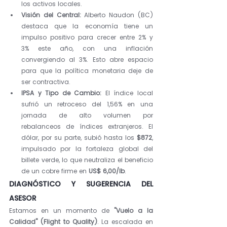
los activos locales.
Visión del Central:
 Alberto Naudon (BC) 
destaca que la economía tiene un 
impulso positivo para crecer entre 2% y 
3% este año, con una inflación 
convergiendo al 3%. Esto abre espacio 
para que la política monetaria deje de 
ser contractiva.
IPSA y Tipo de Cambio:
 El índice local 
sufrió un retroceso del 1,56% en una 
jornada de alto volumen por 
rebalanceos de índices extranjeros. El 
dólar, por su parte, subió hasta los 
$872
, 
impulsado por la fortaleza global del 
billete verde, lo que neutraliza el beneficio 
de un cobre firme en 
US$ 6,00/lb
.
DIAGNÓSTICO Y SUGERENCIA DEL 
ASESOR
Estamos en un momento de 
"Vuelo a la 
Calidad" (Flight to Quality)
. La escalada en 