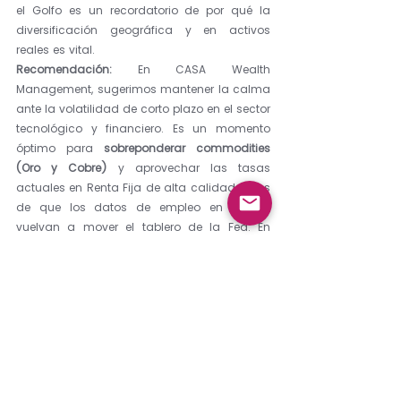
el Golfo es un recordatorio de por qué la 
diversificación geográfica y en activos 
reales es vital.
Recomendación:
 En CASA Wealth 
Management, sugerimos mantener la calma 
ante la volatilidad de corto plazo en el sector 
tecnológico y financiero. Es un momento 
óptimo para 
sobreponderar commodities 
(Oro y Cobre)
 y aprovechar las tasas 
actuales en Renta Fija de alta calidad antes 
de que los datos de empleo en EE. UU. 
vuelvan a mover el tablero de la Fed. En 
Chile, las señales de responsabilidad fiscal 
de la nueva administración deberían actuar 
como un piso para las valoraciones del IPSA 
una vez que pase el ruido externo.
Latidos del Mercado 02032026
.pdf
Descargar PDF • 928KB