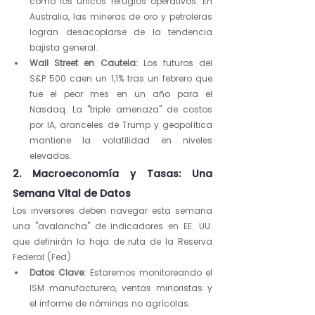
como los únicos refugios operativos. En 
Australia, las mineras de oro y petroleras 
logran desacoplarse de la tendencia 
bajista general.
Wall Street en Cautela:
 Los futuros del 
S&P 500 caen un 1,1% tras un febrero que 
fue el peor mes en un año para el 
Nasdaq. La "triple amenaza" de costos 
por IA, aranceles de Trump y geopolítica 
mantiene la volatilidad en niveles 
elevados.
2. Macroeconomía y Tasas: Una 
Semana Vital de Datos
Los inversores deben navegar esta semana 
una "avalancha" de indicadores en EE. UU. 
que definirán la hoja de ruta de la Reserva 
Federal (Fed).
Datos Clave:
 Estaremos monitoreando el 
ISM manufacturero, ventas minoristas y 
el informe de nóminas no agrícolas.