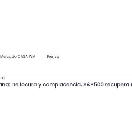
Home
Nosotros
Información para Clientes
Publicaciones
l Mercado CASA WM
Prensa
ura
ana: De locura y complacencia, S&P500 recupera