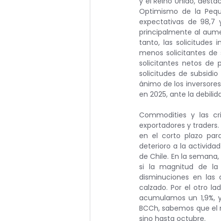
y el Reino Unido, desta
Optimismo de la Peque
expectativas de 98,7 
principalmente al aum
tanto, las solicitudes
menos solicitantes de 
solicitantes netos de 
solicitudes de subsidio
ánimo de los inversores
en 2025, ante la debili
Commodities y las cri
exportadores y traders. 
en el corto plazo par
deterioro a la actividad
de Chile. En la semana,
si la magnitud de la
disminuciones en las 
calzado. Por el otro la
acumulamos un 1,9%, y
BCCh, sabemos que el m
sino hasta octubre.