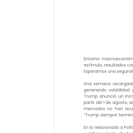
Entorno macroeconómic
estímulo, resultados co
Esperamos una segunda 
Una semana recargada 
generando volatilidad g
Trump anunció un incr
partir del 1 de agosto, 
mercados no han acus
“Trump siempre termina
En lo relacionado a Polí