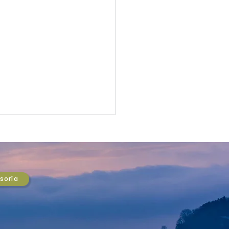
SO DEL MERCADO:
zon rompe los US$3
ones y Wall Street
on supera los US$3
onga el rally
esoría
nes en bolsa, el ISM
facturero sorprende al
 y Credicorp recorta el
e Chile a 1,1%. Análisis