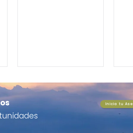
PULSO DEL MERCADO:
PUL
Cobre en máximos
Ama
históricos hunde al dólar y
bill
El cobre supera USD 6,67 la
Amaz
os
aviva optimismo en Chile
prol
Inicia tu As
libra y el peso se aprecia $14
billo
en un día. Wall Street en
Manu
tunidades
máximos históricos y la Fed
alza
bajo la lupa. Análisis completo
PIB d