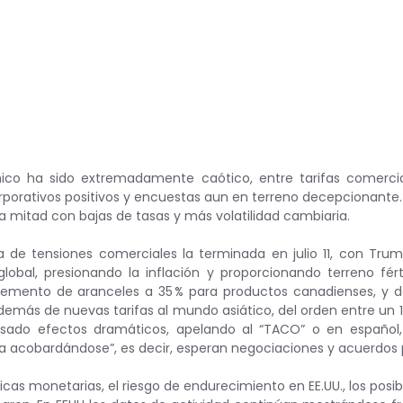
o ha sido extremadamente caótico, entre tarifas comercia
rporativos positivos y encuestas aun en terreno decepcionante.
mitad con bajas de tasas y más volatilidad cambiaria.
de tensiones comerciales la terminada en julio 11, con Trump
lobal, presionando la inflación y proporcionando terreno fértil
emento de aranceles a 35 % para productos canadienses, y del
además de nuevas tarifas al mundo asiático, del orden entre un 15‑
ado efectos dramáticos, apelando al “TACO” o en español, 
 acobardándose”, es decir, esperan negociaciones y acuerdos p
ticas monetarias, el riesgo de endurecimiento en EE.UU., los posible