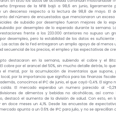
caron. En EEUU los datos de actividad continúan mostrándose frág
ña Empresa de la NFIB bajó a 98,6 en junio, ligeramente p
y un descenso respecto a la lectura de 98,8 de mayo. El d
ento del número de encuestados que mencionaron un exceso de
 iniciales de subsidio por desempleo fueron mejores de lo es
subsidio por desempleo de lo esperado durante la semana. La 
prestaciones frente a los 233.000 anteriores no supuso un gr
 por desempleo, pero la estabilidad de los datos es suficiente
. Las actas de la Fed entregaron un amplio apoyo de al menos u
dad secuencial de los precios, el empleo y las expectativas de cr
pto destacaron en la semana, subiendo el cobre y el Bitco
El cobre por el arancel del 50%, sin mucho detalle detrás, lo qu
a el metal, por la acumulación de inventarios que supone, 
 local, por la importancia que significa para las finanzas fiscale
 además, conocimos el IPC de junio, el que cayó-0,4%. El signo n
 caída. El mercado esperaba un numero parecido al -0,2%.
divisiones de alimentos y bebidas no alcohólicas, así como l
do, destacó el aumento de la división de salud. Con esto, en l
 en doce meses un 4,1%. Desde las encuestas de expectativas
ercado apunta a un 0.6% de IPC para julio, y no se apreci8an 