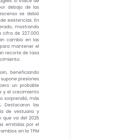
iles. El Índice de 
or debajo de las 
escenso se debió 
 existencias. En 
perado, mostrando 
cifra de 227.000 
an cambio en las 
 para mantener el 
n recorte de tasa 
ecimiento.
in, beneficiando 
e supone presiones 
pero un probable 
s y el crecimiento 
o sorprendió, más 
 Destacaron las 
a de vestuario y 
o que va del 2025 
 emitidas por el 
cambios en la TPM 