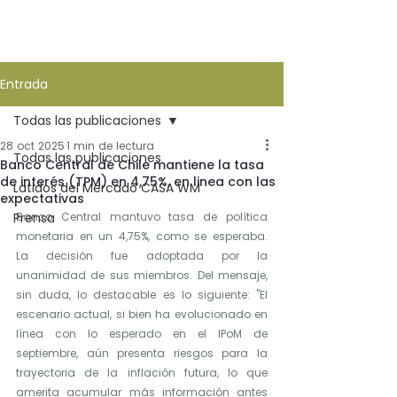
Entrada
Todas las publicaciones
28 oct 2025
1 min de lectura
Todas las publicaciones
Banco Central de Chile mantiene la tasa
de interés (TPM) en 4,75%, en linea con las
Latidos del Mercado CASA WM
expectativas
Prensa
Banco Central mantuvo tasa de política 
monetaria en un 4,75%, como se esperaba.
La decisión fue adoptada por la 
unanimidad de sus miembros. Del mensaje, 
sin duda, lo destacable es lo siguiente: "El 
escenario actual, si bien ha evolucionado en 
línea con lo esperado en el IPoM de 
septiembre, aún presenta riesgos para la 
trayectoria de la inflación futura, lo que 
amerita acumular más información antes 